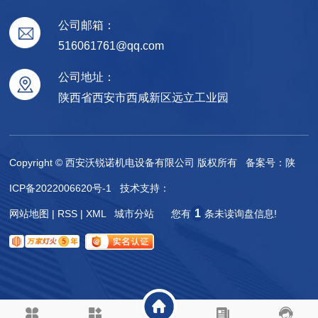
严守配电规范，筑牢用电防线——配电箱 管理与运维知识科普
公司邮箱：
07-09
516061761@qq.com
电力是生产生活运转的核心动能，而配电箱作为电力系统的关键中转与控制设备，是整个用电体系的“电力中枢”与“ 关口”。无论是工业车间、楼宇建筑、办公场所还是居民住宅，配电箱都承担着电能分配、电路控制、过载保护、故障断电的重要职能。日常用电中绝大多数电气火灾、电路故障、设备损毁事故，都与配电箱不规范安装、违规操作、疏于运维
公司地址：
智能物联网平台，赋能企业数字化转型升级
陕西省西安市西咸新区远立工业园
06-05
数字化时代下，万物互联已成为各行业发展的主流趋势，..、稳定的智能化管理平台是企业降本增效、优化运营的核心载体。我司自研物联网平台，聚焦设备互联、数据统筹、智能管控核心需求，为各行业企业提供一体化智能管控解决方案，助力传统行业完成数字化转型。平台具备多重核心优势，兼容性极强，可适配各类智能设备接入，实现多设备统一管控、
Copyright © 西安沃锐诺机电设备有限公司 版权所有 备案号：
陕
西安熔断器产业适配新能源浪潮，定制化电路保护赋能多元场景
05-20
近期，西安物联网产业依托本地科教资源与产业基础，进入快速发展期。产业链上下游协同联动，技术迭代与场景落地同步推进，从传感器、终端设备到平台应用，产业生态日趋..。我们扎根西安，专注物联网技术研发与行业方案落地，深耕感知、传输、平台与应用全链条，为工业、市政、农业、医疗等领域提供定制化物联网解决方案，助力传统行业完成数字
ICP备2022006620号-1
技术支持：
城
1
网站地图
|
RSS
|
XML
城市分站
您有
条未读询盘信息!
陕
市
西
分
西
站
安