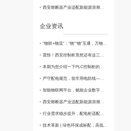
西安熔断器产业适配新能源浪潮，定制化电路保护赋能多元场景
企业资讯
“物联+物流”：“物”“物”互通，万物智联
震惊！西安控制柜竟然还有这三种扩展功能！
本期为您介绍一下PLC控制柜的接线工艺步骤
严守配电规范，筑牢用电防线——配电箱 管理与运维知识科普
智能物联网平台，赋能企业数字化转型升级
西安熔断器产业适配新能源浪潮，定制化电路保护赋能多元场景
行业需求稳步提升，配电柜适配多元电力场景
技术革新 | 绿色环保成标配，高低压配电行业迈入高质量发展新阶段