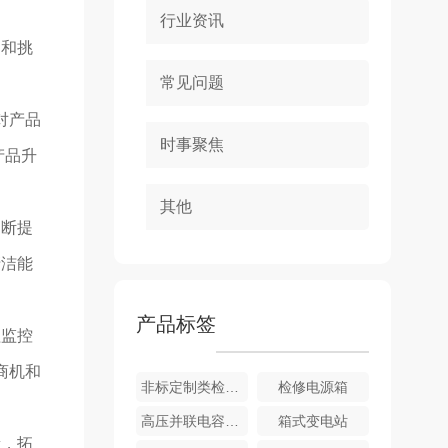
行业资讯
遇和挑
常见问题
对产品
时事聚焦
产品升
其他
不断提
清洁能
产品标签
程监控
商机和
非标定制类检修柜
检修电源箱
高压并联电容成套补偿装置
箱式变电站
量，拓