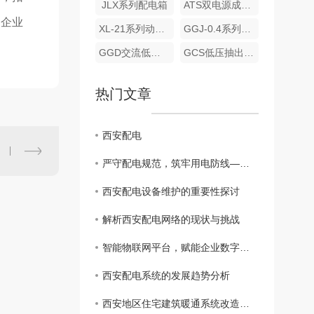
JLX系列配电箱
ATS双电源成套装置
，企业
XL-21系列动力柜
GGJ-0.4系列低压电容补偿柜
GGD交流低压配电柜
GCS低压抽出式开关柜
热门文章
西安配电
严守配电规范，筑牢用电防线——配电箱 管理与运维知识科普
西安配电设备维护的重要性探讨
解析西安配电网络的现状与挑战
智能物联网平台，赋能企业数字化转型升级
西安配电系统的发展趋势分析
西安地区住宅建筑暖通系统改造探讨