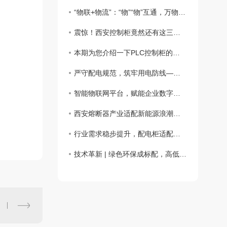
“物联+物流”：“物”“物”互通，万物智联
震惊！西安控制柜竟然还有这三种扩展功能！
本期为您介绍一下PLC控制柜的接线工艺步骤
严守配电规范，筑牢用电防线——配电箱 管理与运维知识科普
智能物联网平台，赋能企业数字化转型升级
西安熔断器产业适配新能源浪潮，定制化电路保护赋能多元场景
行业需求稳步提升，配电柜适配多元电力场景
技术革新 | 绿色环保成标配，高低压配电行业迈入高质量发展新阶段