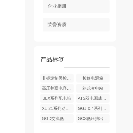
企业相册
荣誉资质
产品标签
非标定制类检修柜
检修电源箱
高压并联电容成套补偿装置
箱式变电站
JLX系列配电箱
ATS双电源成套装置
XL-21系列动力柜
GGJ-0.4系列低压电容补偿柜
GGD交流低压配电柜
GCS低压抽出式开关柜